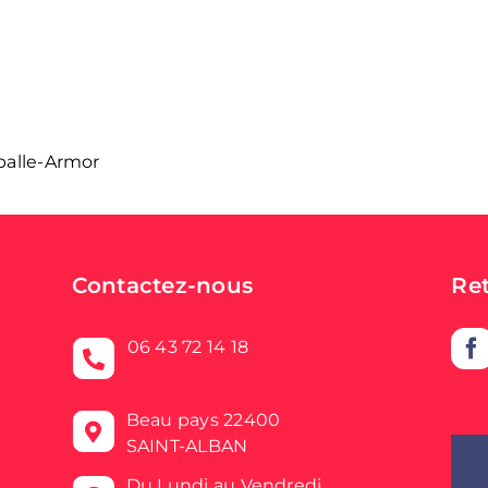
balle-Armor
Contactez-nous
Re
06 43 72 14 18
Beau pays 22400
SAINT-ALBAN
Du Lundi au Vendredi