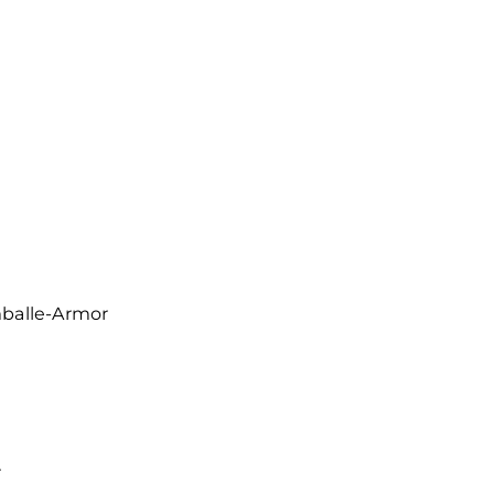
mballe-Armor
r