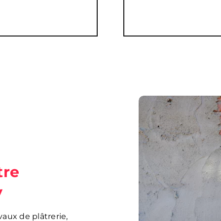
tre
y
aux de plâtrerie,