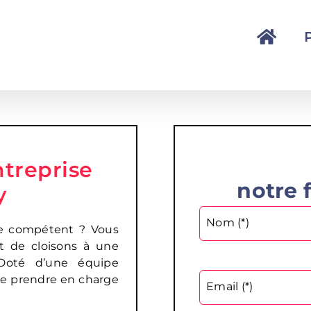
treprise
notre 
y
Nom (*)
ste compétent ? Vous
et de cloisons à une
té d’une équipe
de prendre en charge
Email (*)